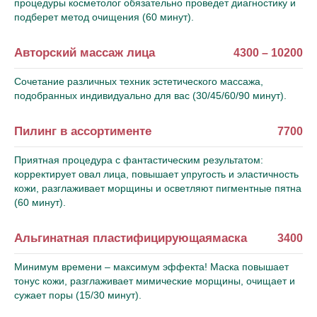
процедуры косметолог обязательно проведет диагностику и
Купить сертификат
подберет метод очищения (60 минут).
Авторский массаж лица
4300 – 10200
НОВОСТИ
САЛОНЫ
УСЛУГИ
ВЕЧЕРИНКИ
КОНТАКТЫ
НАША
Сочетание различных техник эстетического массажа,
КЭШБЕК
КОМАНДА
подобранных индивидуально для вас (30/45/60/90 минут).
Пилинг в ассортименте
7700
Приятная процедура с фантастическим результатом:
корректирует овал лица, повышает упругость и эластичность
кожи, разглаживает морщины и осветляют пигментные пятна
(60 минут).
Альгинатная пластифицирующаямаска
3400
Минимум времени – максимум эффекта! Маска повышает
тонус кожи, разглаживает мимические морщины, очищает и
сужает поры (15/30 минут).