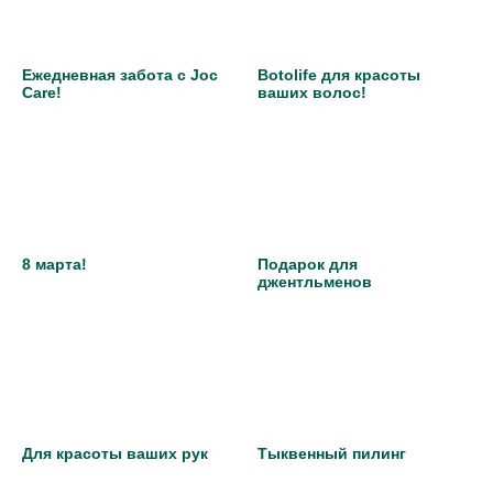
Купить сертификат
Ежедневная забота с Joc
Botolife для красоты
Care!
ваших волос!
НОВОСТИ
САЛОНЫ
УСЛУГИ
ВЕЧЕРИНКИ
КОНТАКТЫ
НАША
КЭШБЕК
КОМАНДА
8 марта!
Подарок для
джентльменов
Для красоты ваших рук
Тыквенный пилинг